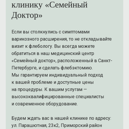
клинику «Семейный
Доктор»
Записаться
Если вы столкнулись с симптомами
на прием
варикозного расширения, то не откладывайте
визит к флебологу. Вы всегда можете
Оставьте ваши контактные данные,
обратиться в наш медицинский центр
администраторы клиники свяжутся с вами
«Семейный доктор», расположенный в Санкт-
в самое ближайшее время
Петербурге, и сделать флебэктомию.
Мы гарантируем индивидуальный подход
Имя
к вашей проблеме и доступные цены
на процедуры. К вашим услугам —
+7
высококвалифицированные специалисты
и современное оборудование.
Комментарий (необязательно)
Будем ждать вас в нашей клинике по адресу:
ул. Парашютная, 23к2, Приморский район