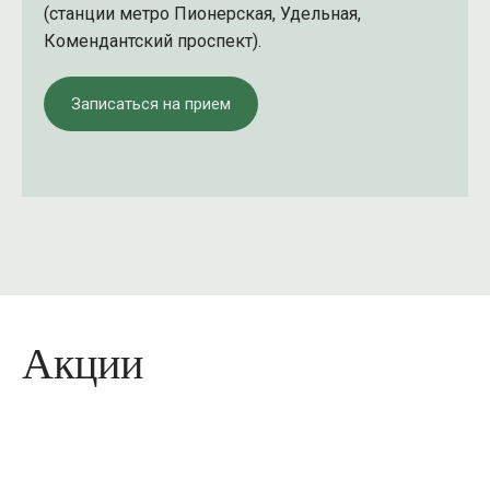
(станции метро Пионерская, Удельная,
Записаться
Комендантский проспект).
Записаться на прием
Нажимая на кнопку, вы соглашаетесь с
Политикой обработки персональных данных
Акции