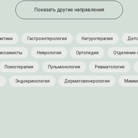
Показать другие направления
актики
Гастроэнтерология
Натуротерапия
Детс
ассажисты
Неврология
Ортопедия
Отделение 
Психотерапия
Пульмонология
Ревматология
я
Эндокринология
Дерматовенерология
Маммо