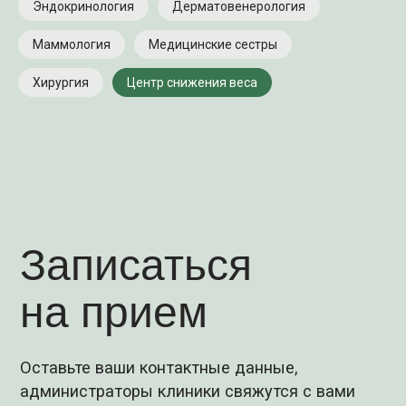
Эндокринология
Дерматовенерология
Оставьте ваши контактные данные,
Маммология
Медицинские сестры
администраторы клиники свяжутся с вами
в самое ближайшее время
Хирургия
Центр снижения веса
Имя
+7
Комментарий (необязательно)
Записаться
Нажимая на кнопку, вы соглашаетесь с
Политикой обработки персональных данных