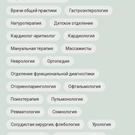
Врачи общей практики
Гастроэнтерология
Натуротерапия
Детское отделение
Кардиолог-аритмолог
Кардиология
Мануальная терапия
Массажисты
Неврология
Ортопедия
Отделение функциональной диагностики
Оториноларингология
Офтальмология
Психотерапия
Пульмонология
Ревматология
Сомнология
Записаться
Сосудистая хирургия, флебология
Урология
на прием