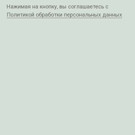
Клиника
Направления
Кардиология и
О клинике
аритмология
Руководители
Гастроэнтерология
ДМС и партнеры
Офтальмология
Отзывы
Функциональная
диагностика
Пациентам
Вакансии
Флебология
Карта сайта
Программы CHECK-UP
Специалисты
Акции
Что мы лечим
Новости
Контакты
antmed@list.ru
+7 (812) 677-30-15