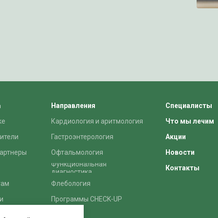
а
Направления
Специалисты
ке
Кардиология и аритмология
Что мы лечим
ители
Гастроэнтерология
Акции
артнеры
Офтальмология
Новости
Функциональная
Контакты
диагностика
там
Флебология
и
Программы CHECK-UP