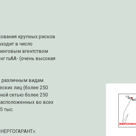
хования крупных рисков
входит в число
тинговым агентством
нг ruAА- (очень высокая
о различным видам
еских лиц (более 250
нной сетью более 250
расположенных во всех
5 тыс.
НЕРГОГАРАНТ»: