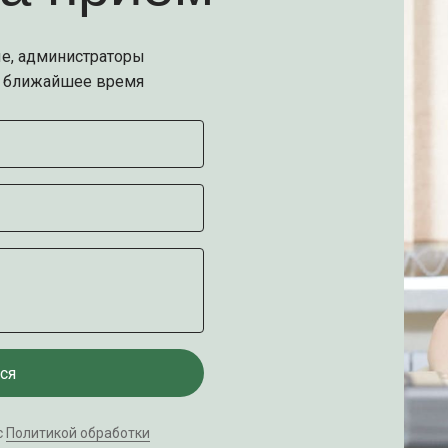
е, администраторы
е ближайшее время
ся
с
Политикой обработки