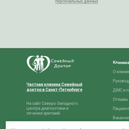
персональных данных
Клиник
О клини
Руковод
Частная клиника Семейный
доктор в Санкт-Петербурге
ДМС и п
Отзывы
На сайт Северо-Западного
центра диагностики и
Пациен
лечения аритмий
Ваканси
Политика в отношении