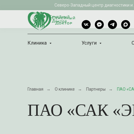
Северо-Западный центр диагностики и
Клиника
Услуги
Главная
→
О клинике
→
Партнеры
→
ПАО «С
ПАО «САК «